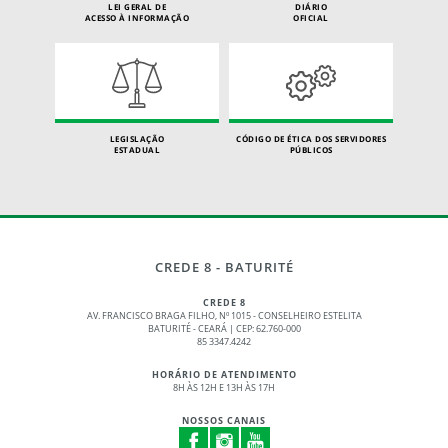
LEI GERAL DE
DIÁRIO
ACESSO À INFORMAÇÃO
OFICIAL
LEGISLAÇÃO
CÓDIGO DE ÉTICA DOS SERVIDORES
ESTADUAL
PÚBLICOS
CREDE 8 - BATURITÉ
CREDE 8
AV. FRANCISCO BRAGA FILHO, Nº 1015 - CONSELHEIRO ESTELITA
BATURITÉ - CEARÁ | CEP: 62.760-000
85 3347.4242
HORÁRIO DE ATENDIMENTO
8H ÀS 12H E 13H ÀS 17H
NOSSOS CANAIS