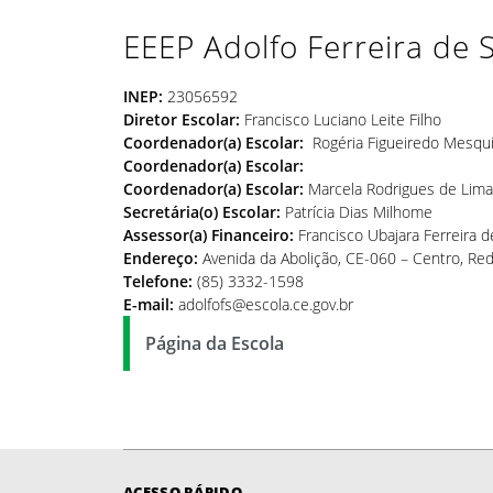
EEEP Adolfo Ferreira de 
INEP:
23056592
Diretor Escolar:
Francisco Luciano Leite Filho
Coordenador(a) Escolar:
Rogéria Figueiredo Mesqui
Coordenador(a) Escolar:
Coordenador(a) Escolar:
Marcela Rodrigues de Lima
Secretária(o) Escolar:
Patrícia Dias Milhome
Assessor(a)
Financeiro:
Francisco Ubajara Ferreira d
Endereço:
Avenida da Abolição, CE-060 – Centro, Re
Telefone:
(85) 3332-1598
E-mail:
adolfofs@escola.ce.gov.br
Página da Escola
ACESSO RÁPIDO