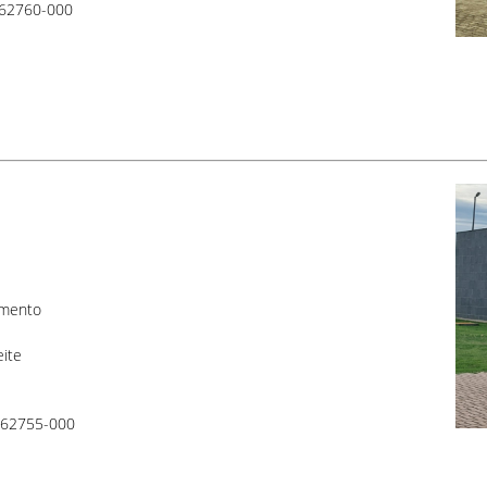
 62760-000
a
imento
eite
, 62755-000