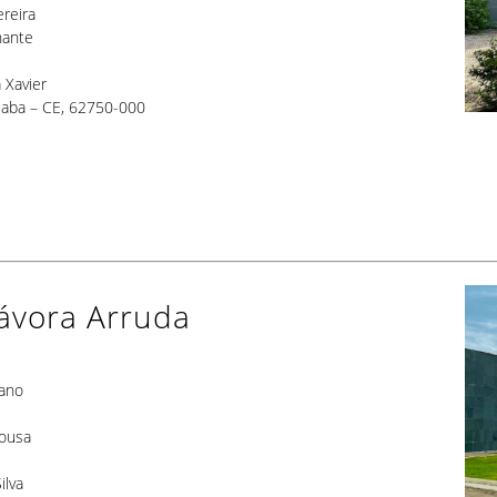
reira
hante
 Xavier
oiaba – CE, 62750-000
ávora Arruda
ano
Sousa
ilva