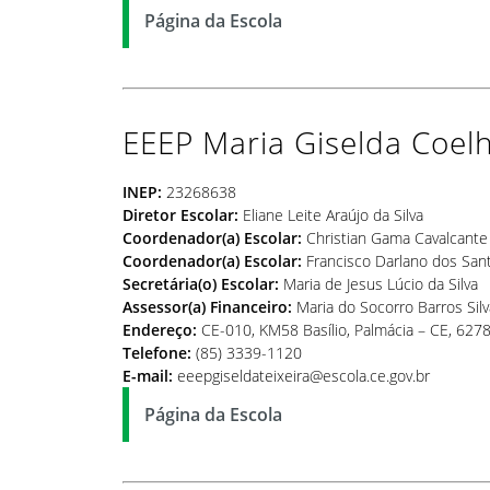
Página da Escola
EEEP Maria Giselda Coelh
INEP:
23268638
Diretor Escolar:
Eliane Leite Araújo da Silva
Coordenador(a) Escolar:
Christian Gama Cavalcante
Coordenador(a) Escolar:
Francisco Darlano dos San
Secretária(o) Escolar:
Maria de Jesus Lúcio da Silva
Assessor(a)
Financeiro:
Maria do Socorro Barros Silv
Endereço:
CE-010, KM58 Basílio, Palmácia – CE, 627
Telefone:
(85) 3339-1120
E-mail:
eeepgiseldateixeira@escola.ce.gov.br
Página da Escola