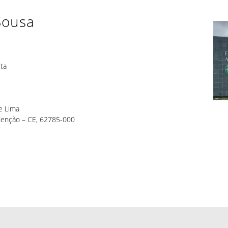
Sousa
ta
e Lima
denção – CE, 62785-000