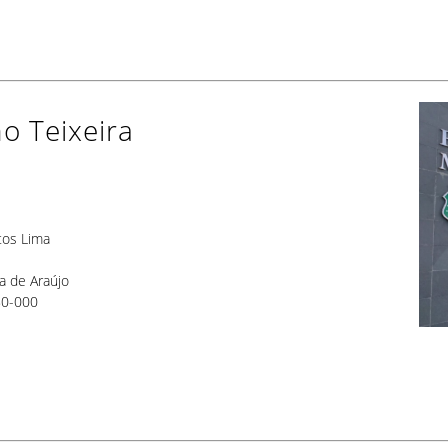
o Teixeira
tos Lima
a de Araújo
80-000