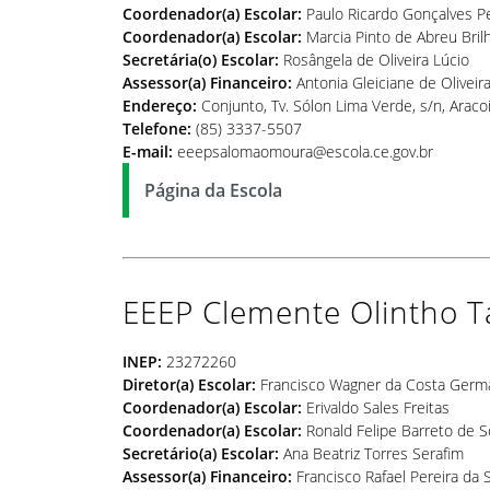
Coordenador(a) Escolar:
Paulo Ricardo Gonçalves Pe
Coordenador(a) Escolar:
Marcia Pinto de Abreu Bril
Secretária(o) Escolar:
Rosângela de Oliveira Lúcio
Assessor(a) Financeiro:
Antonia Gleiciane de Oliveira
Endereço:
Conjunto, Tv. Sólon Lima Verde, s/n, Arac
Telefone:
(85) 3337-5507
E-mail:
eeepsalomaomoura@escola.ce.gov.br
Página da Escola
EEEP Clemente Olintho T
INEP:
23272260
Diretor(a) Escolar:
Francisco Wagner da Costa Germ
Coordenador(a) Escolar:
Erivaldo Sales Freitas
Coordenador(a) Escolar:
Ronald Felipe Barreto de 
Secretário(a) Escolar:
Ana Beatriz Torres Serafim
Assessor(a) Financeiro:
Francisco Rafael Pereira da S