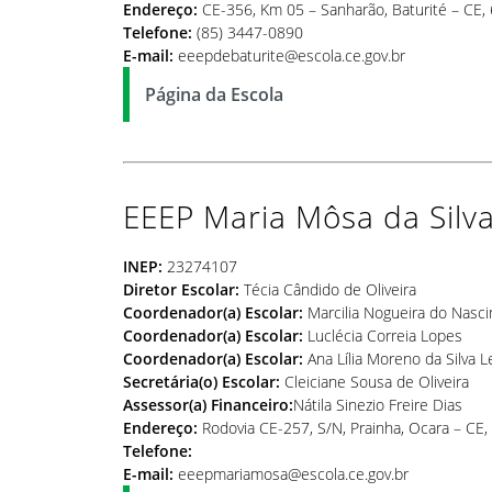
Endereço:
CE-356, Km 05 – Sanharão, Baturité – CE,
Telefone:
(85) 3447-0890
E-mail:
eeepdebaturite@escola.ce.gov.br
Página da Escola
EEEP Maria Môsa da Silv
INEP:
23274107
Diretor Escolar:
Técia Cândido de Oliveira
Coordenador(a) Escolar:
Marcilia Nogueira do Nasc
Coordenador(a) Escolar:
Luclécia Correia Lopes
Coordenador(a) Escolar:
Ana Lília Moreno da Silva L
Secretária(o) Escolar:
Cleiciane Sousa de Oliveira
Assessor(a) Financeiro:
Nátila Sinezio Freire Dias
Endereço:
Rodovia CE-257, S/N, Prainha, Ocara – CE
Telefone:
E-mail:
eeepmariamosa@escola.ce.gov.br