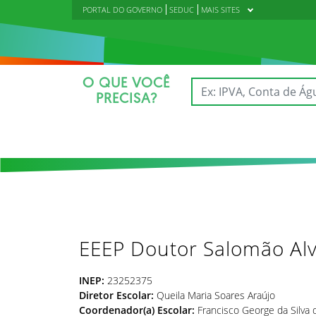
PORTAL DO GOVERNO
SEDUC
MAIS SITES
O QUE VOCÊ
PRECISA?
EEEP Doutor Salomão Al
INEP:
23252375
Diretor Escolar:
Queila Maria Soares Araújo
Coordenador(a) Escolar:
Francisco George da Silva