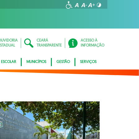
OUVIDORIA
CEARÁ
ACESSO À
ESTADUAL
TRANSPARENTE
INFORMAÇÃO
 ESCOLAR
MUNICÍPIOS
GESTÃO
SERVIÇOS