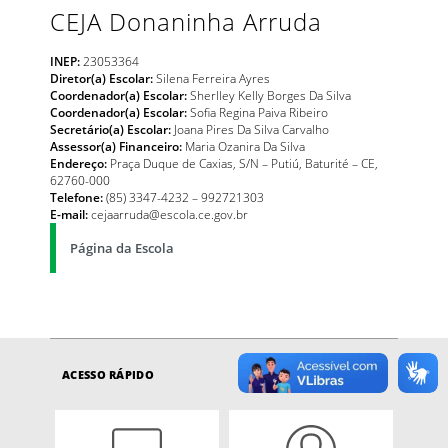
CEJA Donaninha Arruda
INEP:
23053364
Diretor(a) Escolar:
Silena Ferreira Ayres
Coordenador(a) Escolar:
Sherlley Kelly Borges Da Silva
Coordenador(a) Escolar:
Sofia Regina Paiva Ribeiro
Secretário(a) Escolar:
Joana Pires Da Silva Carvalho
Assessor(a) Financeiro:
Maria Ozanira Da Silva
Endereço:
Praça Duque de Caxias, S/N – Putiú, Baturité – CE,
62760-000
Telefone:
(85) 3347-4232 – 992721303
E-mail:
cejaarruda@escola.ce.gov.br
Página da Escola
ACESSO RÁPIDO